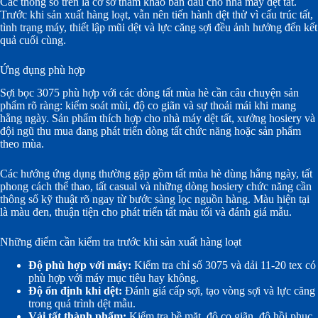
Các thông số trên là cơ sở tham khảo ban đầu cho nhà máy dệt tất.
Trước khi sản xuất hàng loạt, vẫn nên tiến hành dệt thử vì cấu trúc tất,
tình trạng máy, thiết lập mũi dệt và lực căng sợi đều ảnh hưởng đến kết
quả cuối cùng.
Ứng dụng phù hợp
Sợi bọc 3075 phù hợp với các dòng tất mùa hè cần câu chuyện sản
phẩm rõ ràng: kiểm soát mùi, độ co giãn và sự thoải mái khi mang
hằng ngày. Sản phẩm thích hợp cho nhà máy dệt tất, xưởng hosiery và
đội ngũ thu mua đang phát triển dòng tất chức năng hoặc sản phẩm
theo mùa.
Các hướng ứng dụng thường gặp gồm tất mùa hè dùng hằng ngày, tất
phong cách thể thao, tất casual và những dòng hosiery chức năng cần
thông số kỹ thuật rõ ngay từ bước sàng lọc nguồn hàng. Màu hiện tại
là màu đen, thuận tiện cho phát triển tất màu tối và đánh giá mẫu.
Những điểm cần kiểm tra trước khi sản xuất hàng loạt
Độ phù hợp với máy:
Kiểm tra chỉ số 3075 và dải 11-20 tex có
phù hợp với máy mục tiêu hay không.
Độ ổn định khi dệt:
Đánh giá cấp sợi, tạo vòng sợi và lực căng
trong quá trình dệt mẫu.
Vải tất thành phẩm:
Kiểm tra bề mặt, độ co giãn, độ hồi phục,