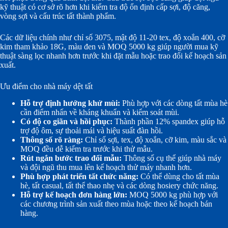
kỹ thuật có cơ sở rõ hơn khi kiểm tra độ ổn định cấp sợi, độ căng,
vòng sợi và cấu trúc tất thành phẩm.
Các dữ liệu chính như chỉ số 3075, mật độ 11-20 tex, độ xoắn 400, cỡ
kim tham khảo 18G, màu đen và MOQ 5000 kg giúp người mua kỹ
thuật sàng lọc nhanh hơn trước khi đặt mẫu hoặc trao đổi kế hoạch sản
xuất.
Ưu điểm cho nhà máy dệt tất
Hỗ trợ định hướng khử mùi:
Phù hợp với các dòng tất mùa hè
cần điểm nhấn về kháng khuẩn và kiểm soát mùi.
Có độ co giãn và hồi phục:
Thành phần 12% spandex giúp hỗ
trợ độ ôm, sự thoải mái và hiệu suất đàn hồi.
Thông số rõ ràng:
Chỉ số sợi, tex, độ xoắn, cỡ kim, màu sắc và
MOQ đều dễ kiểm tra trước khi thử mẫu.
Rút ngắn bước trao đổi mẫu:
Thông số cụ thể giúp nhà máy
và đội ngũ thu mua lên kế hoạch thử máy nhanh hơn.
Phù hợp phát triển tất chức năng:
Có thể dùng cho tất mùa
hè, tất casual, tất thể thao nhẹ và các dòng hosiery chức năng.
Hỗ trợ kế hoạch đơn hàng lớn:
MOQ 5000 kg phù hợp với
các chương trình sản xuất theo mùa hoặc theo kế hoạch bán
hàng.