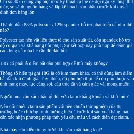
Chỉ số 3075 cung cấp một mốc kỹ thuật cụ thể để đội ngũ kỹ thuật thử
máy, so sánh nguồn hàng và lập kế hoạch sản phẩm trước khi quyết
định đơn hàng lớn.
Thành phần 88% polyester / 12% spandex hỗ trợ phát triển tất như thế
nào?
Polyester tạo nền vật liệu thực tế cho sản xuất tất, còn spandex hỗ trợ
độ co giãn và khả năng hồi phục. Sự kết hợp này phù hợp để đánh giá
các dòng tất mùa hè cần độ đàn hồi.
18G có phải là điểm bắt đầu phù hợp để thử máy không?
Thông số hiện tại ghi 18G là cỡ kim tham khảo, có thể dùng làm điểm
bắt đầu khi đánh giá. Tuy nhiên, độ phù hợp thực tế còn phụ thuộc vào
tình trạng máy, lực căng sợi, cấu trúc tất và cảm giác vải mong muốn.
Người mua cần xác nhận gì đối với claim kháng khuẩn và khử mùi?
Nên đối chiếu claim sản phẩm với tiêu chuẩn thử nghiệm của thị
trường hoặc chương trình thương hiệu. Trước khi sản xuất hàng loạt,
cần xác nhận phương pháp thử, yêu cầu mẫu và cách diễn đạt claim.
Nhà máy cần kiểm tra gì trước khi sản xuất hàng loạt?