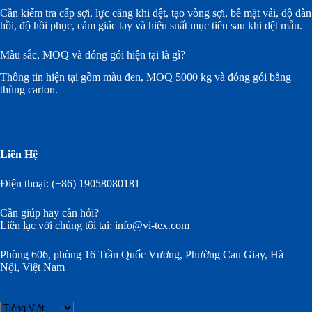
Cần kiểm tra cấp sợi, lực căng khi dệt, tạo vòng sợi, bề mặt vải, độ đàn
hồi, độ hồi phục, cảm giác tay và hiệu suất mục tiêu sau khi dệt mẫu.
Màu sắc, MOQ và đóng gói hiện tại là gì?
Thông tin hiện tại gồm màu đen, MOQ 5000 kg và đóng gói bằng
thùng carton.
Liên Hệ
Điện thoại: (+86) 19058080181
Cần giúp hay cần hỏi?
Liên lạc với chúng tôi tại:
info@vi-tex.com
Phòng 606, phòng 16 Trần Quốc Vương, Phường Cau Giay, Hà
Nội, Việt Nam
Choose