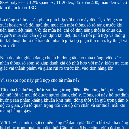
88% polyester / 12% spandex, 11-20 tex, độ xoắn 400, màu đen và cỡ
kim tham khảo 18G.
Là dòng sợi bọc, sản phẩm phù hợp với nhà máy dệt tất, xưởng sản
xuất hosiery và đội ngũ thu mua cần một thông số rõ ràng trước khi
tiến hành dệt mẫu. Với tất mùa hè, chỉ có tính năng thôi là chưa đủ.
Người mua còn cần độ ổn định khi dệt, độ đàn hồi phù hợp và thông
tin kỹ thuật đủ rõ để trao đổi nhanh giữa bộ phận thu mua, kỹ thuật và
sản xuất.
Nếu doanh nghiệp đang chuẩn bị dòng tất cho mùa nóng, việc xác
nhận thông số sớm sẽ giúp đánh giá độ phù hợp với máy, kiểm tra cảm
giác vải thành phẩm và giảm rủi ro trước khi vào đơn hàng lớn.
Vì sao sợi bọc này phù hợp cho tất mùa hè?
Tất mùa hè thường được sử dụng trong điều kiện nóng hơn, nên vấn
đề mồ hôi và mùi dễ được người dùng chú ý. Dòng sợi này hỗ trợ định
hướng sản phẩm kháng khuẩn khử mùi, đồng thời vẫn giữ trọng tâm ở
độ co giãn, yếu tố quan trọng đối với độ ôm chân và sự thoải mái khi
mang hằng ngày.
Với 12% spandex, sợi có nền tảng để đánh giá độ đàn hồi và khả năng
hồi phục trong quá trình dệt thử. Cấu trúc sợi bọc cũng giúp đội ngũ