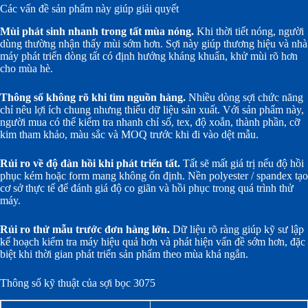
Các vấn đề sản phẩm này giúp giải quyết
Mùi phát sinh nhanh trong tất mùa nóng.
Khi thời tiết nóng, người
dùng thường nhận thấy mùi sớm hơn. Sợi này giúp thương hiệu và nhà
máy phát triển dòng tất có định hướng kháng khuẩn, khử mùi rõ hơn
cho mùa hè.
Thông số không rõ khi tìm nguồn hàng.
Nhiều dòng sợi chức năng
chỉ nêu lợi ích chung nhưng thiếu dữ liệu sản xuất. Với sản phẩm này,
người mua có thể kiểm tra nhanh chỉ số, tex, độ xoắn, thành phần, cỡ
kim tham khảo, màu sắc và MOQ trước khi đi vào dệt mẫu.
Rủi ro về độ đàn hồi khi phát triển tất.
Tất sẽ mất giá trị nếu độ hồi
phục kém hoặc form mang không ổn định. Nền polyester / spandex tạo
cơ sở thực tế để đánh giá độ co giãn và hồi phục trong quá trình thử
máy.
Rủi ro thử mẫu trước đơn hàng lớn.
Dữ liệu rõ ràng giúp kỹ sư lập
kế hoạch kiểm tra máy hiệu quả hơn và phát hiện vấn đề sớm hơn, đặc
biệt khi thời gian phát triển sản phẩm theo mùa khá ngắn.
Thông số kỹ thuật của sợi bọc 3075