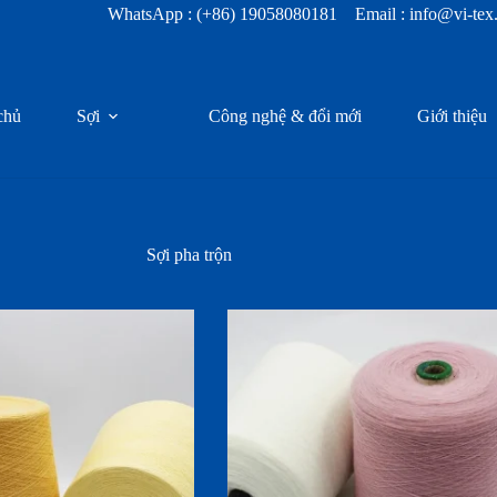
WhatsApp :
(+86) 19058080181
Email : info@vi-te
chủ
Sợi
Công nghệ & đổi mới
Giới thiệu
Sợi pha trộn