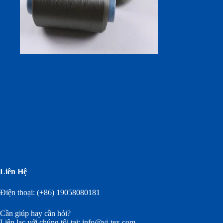
Sợi đồng phủ PVD 70D/100D cho tất
kháng khuẩn
Liên Hệ
Điện thoại: (+86) 19058080181
Cần giúp hay cần hỏi?
Liên lạc với chúng tôi tại:
info@vi-tex.com