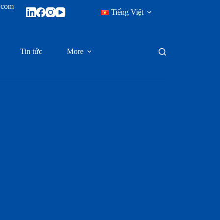
x.com
Tiếng Việt
Tin tức
More