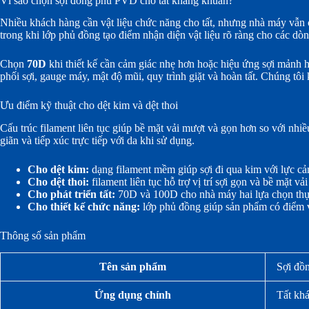
Vì sao chọn sợi đồng phủ PVD cho tất kháng khuẩn?
Nhiều khách hàng cần vật liệu chức năng cho tất, nhưng nhà máy vẫn c
trong khi lớp phủ đồng tạo điểm nhận diện vật liệu rõ ràng cho các dòng
Chọn
70D
khi thiết kế cần cảm giác nhẹ hơn hoặc hiệu ứng sợi mảnh
phối sợi, gauge máy, mật độ mũi, quy trình giặt và hoàn tất. Chúng tô
Ưu điểm kỹ thuật cho dệt kim và dệt thoi
Cấu trúc filament liên tục giúp bề mặt vải mượt và gọn hơn so với nhi
giãn và tiếp xúc trực tiếp với da khi sử dụng.
Cho dệt kim:
dạng filament mềm giúp sợi đi qua kim với lực cản
Cho dệt thoi:
filament liên tục hỗ trợ vị trí sợi gọn và bề mặt vả
Cho phát triển tất:
70D và 100D cho nhà máy hai lựa chọn thực
Cho thiết kế chức năng:
lớp phủ đồng giúp sản phẩm có điểm vậ
Thông số sản phẩm
Tên sản phẩm
Sợi đồ
Ứng dụng chính
Tất khá