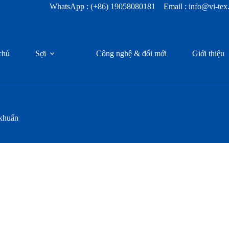
WhatsApp :
(+86) 19058080181
Email : info@vi-te
chủ
Sợi
Công nghệ & đổi mới
Giới thiệu
khuẩn