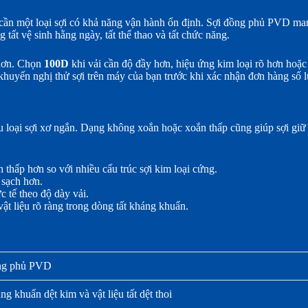
ần một loại sợi có khả năng vận hành ổn định. Sợi đồng phủ PVD mang 
 tất vệ sinh hằng ngày, tất thể thao và tất chức năng.
 hơn. Chọn
100D
khi vải cần độ đầy hơn, hiệu ứng kim loại rõ hơn hoặc 
i khuyến nghị thử sợi trên máy của bạn trước khi xác nhận đơn hàng số 
ều loại sợi xơ ngắn. Dạng không xoắn hoặc xoắn thấp cũng giúp sợi giữ 
 thấp hơn so với nhiều cấu trúc sợi kim loại cứng.
i sạch hơn.
 tế theo độ dày vải.
t liệu rõ ràng trong dòng tất kháng khuẩn.
ng phủ PVD
ng khuẩn dệt kim và vật liệu tất dệt thoi