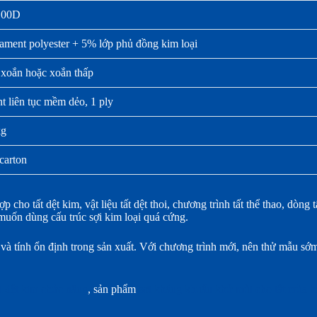
100D
ament polyester + 5% lớp phủ đồng kim loại
xoắn hoặc xoắn thấp
t liên tục mềm dẻo, 1 ply
kg
carton
cho tất dệt kim, vật liệu tất dệt thoi, chương trình tất thể thao, dòng
muốn dùng cấu trúc sợi kim loại quá cứng.
và tính ổn định trong sản xuất. Với chương trình mới, nên thử mẫu sớm
i dệt kim chức năng
, sản phẩm
sợi kháng khuẩn khử mùi cho tất mùa h