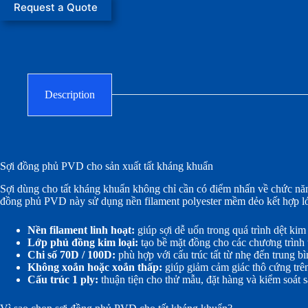
Request a Quote
Description
Sợi đồng phủ PVD cho sản xuất tất kháng khuẩn
Sợi dùng cho tất kháng khuẩn không chỉ cần có điểm nhấn về chức năng
đồng phủ PVD này sử dụng nền filament polyester mềm dẻo kết hợp lớp p
Nền filament linh hoạt:
giúp sợi dễ uốn trong quá trình dệt kim 
Lớp phủ đồng kim loại:
tạo bề mặt đồng cho các chương trình 
Chi số 70D / 100D:
phù hợp với cấu trúc tất từ nhẹ đến trung bì
Không xoắn hoặc xoắn thấp:
giúp giảm cảm giác thô cứng trê
Cấu trúc 1 ply:
thuận tiện cho thử mẫu, đặt hàng và kiểm soát s