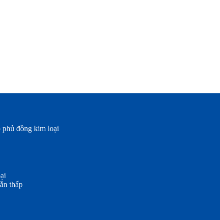
 phủ đồng kim loại
ại
ắn thấp