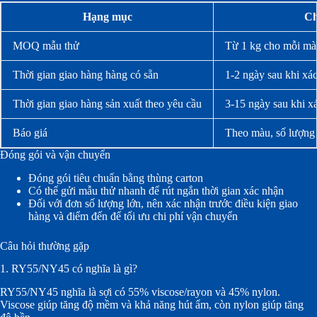
Hạng mục
Ch
MOQ mẫu thử
Từ 1 kg cho mỗi mà
Thời gian giao hàng hàng có sẵn
1-2 ngày sau khi xá
Thời gian giao hàng sản xuất theo yêu cầu
3-15 ngày sau khi x
Báo giá
Theo màu, số lượng 
Đóng gói và vận chuyển
Đóng gói tiêu chuẩn bằng thùng carton
Có thể gửi mẫu thử nhanh để rút ngắn thời gian xác nhận
Đối với đơn số lượng lớn, nên xác nhận trước điều kiện giao
hàng và điểm đến để tối ưu chi phí vận chuyển
Câu hỏi thường gặp
1. RY55/NY45 có nghĩa là gì?
RY55/NY45 nghĩa là sợi có 55% viscose/rayon và 45% nylon.
Viscose giúp tăng độ mềm và khả năng hút ẩm, còn nylon giúp tăng