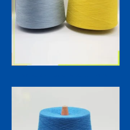
Sợi Lyocell Pha Lụa 30/1 Nhuộm Cho Dệt Kim