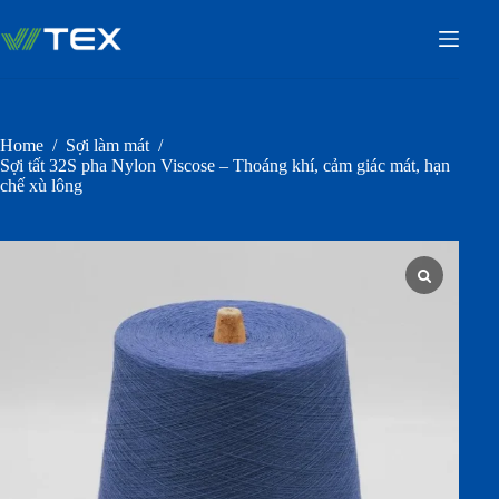
Skip
to
content
Home
/
Sợi làm mát
/
Sợi tất 32S pha Nylon Viscose – Thoáng khí, cảm giác mát, hạn
chế xù lông