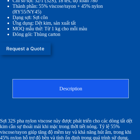
Chi số sợi: 32/1 (32S), 18 tex, độ xoắn 780
Thành phần: 55% viscose/rayon + 45% nylon
(RY55/NY45)
Dạng sợi: Sợi côn
Ứng dụng: Dệt kim, sản xuất tất
MOQ mẫu thử: Từ 1 kg cho mỗi màu
Đóng gói: Thùng carton
Request a Quote
Description
Sợi 32S pha nylon viscose này được phát triển cho các dòng tất dệt
kim cần sự thoải mái khi mặc trong thời tiết nóng. Tỷ lệ 55%
viscose/rayon giúp tăng độ mềm tay và khả năng hút ẩm, trong khi
45% nylon hỗ trợ độ bền và tính ổn định trong quá trình sử dụng.