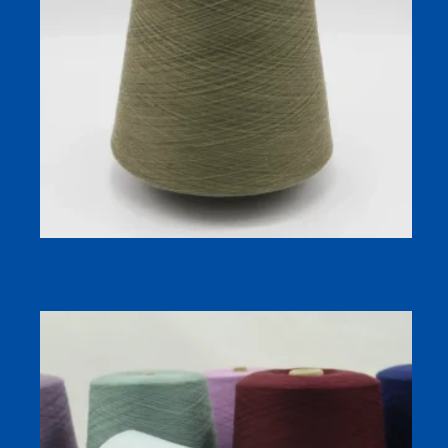
COOLMOON Sợi Viscose Polyester Làm Mát 32S/1