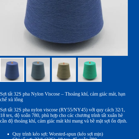
Sợi tất 32S pha Nylon Viscose – Thoáng khí, cảm giác mát, hạn
chế xù lông
Sợi tất 32S pha nylon viscose (RY55/NY45) với quy cách 32/1,
18 tex, độ xoắn 780, phù hợp cho các chương trình tất xuân hè
cần độ thoáng khí, cảm giác mát khi mang và bề mặt sợi ổn định.
Quy trình kéo sợi: Worsted-spun (kéo sợi mịn)