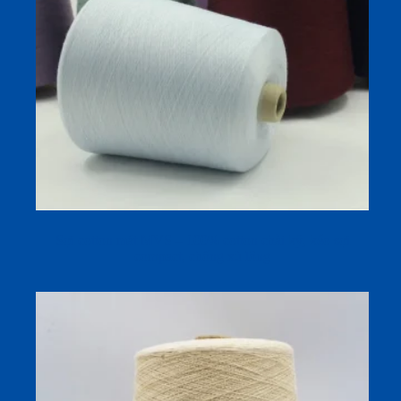
Sợi cotton mát MVS – 100% cotton chải kỹ, kéo sợi
compact, chống xù lông