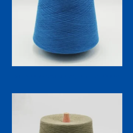
Sợi Dệt Tất Mát Chống Xù Lông (32s/1) Cho Tất Xuân
Hè