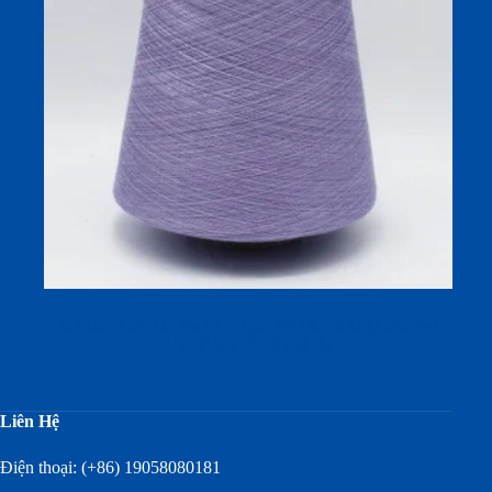
Sợi Dệt Tất Mát 30s (Pha Lụa Tơ Tằm Dâu Mulberry)
Cho Dòng Tất Cao Cấp
Liên Hệ
Điện thoại: (+86) 19058080181