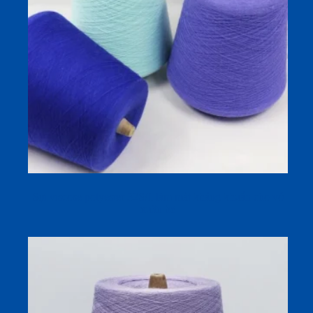
Sợi viscose polyester 32S/1 làm mát kháng khuẩn cho vớ
xuân hè