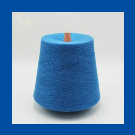
Sợi Lyocell Pha Lụa 30/1 Nhuộm Cho Dệt Kim
Sợi Dệt Tất Mát Chống Xù Lông (32s/1) Cho Tất Xuân