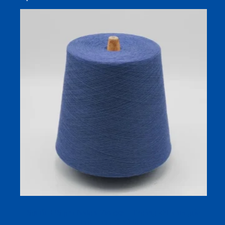
Sợi tất 32S pha Nylon Viscose – Thoáng khí, cảm giác
mát, hạn chế xù lông