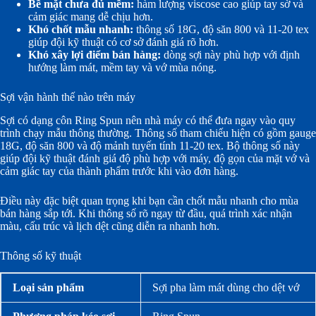
Bề mặt chưa đủ mềm:
hàm lượng viscose cao giúp tay sờ và
cảm giác mang dễ chịu hơn.
Khó chốt mẫu nhanh:
thông số 18G, độ săn 800 và 11-20 tex
giúp đội kỹ thuật có cơ sở đánh giá rõ hơn.
Khó xây lợi điểm bán hàng:
dòng sợi này phù hợp với định
hướng làm mát, mềm tay và vớ mùa nóng.
Sợi vận hành thế nào trên máy
Sợi có dạng côn Ring Spun nên nhà máy có thể đưa ngay vào quy
trình chạy mẫu thông thường. Thông số tham chiếu hiện có gồm gauge
18G, độ săn 800 và độ mảnh tuyến tính 11-20 tex. Bộ thông số này
giúp đội kỹ thuật đánh giá độ phù hợp với máy, độ gọn của mặt vớ và
cảm giác tay của thành phẩm trước khi vào đơn hàng.
Điều này đặc biệt quan trọng khi bạn cần chốt mẫu nhanh cho mùa
bán hàng sắp tới. Khi thông số rõ ngay từ đầu, quá trình xác nhận
màu, cấu trúc và lịch dệt cũng diễn ra nhanh hơn.
Thông số kỹ thuật
Loại sản phẩm
Sợi pha làm mát dùng cho dệt vớ