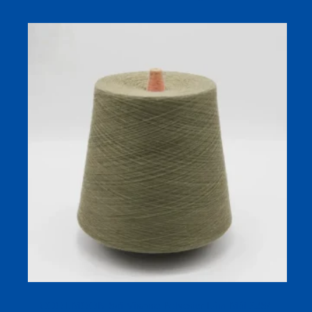
COOLMOON Sợi Viscose Polyester Làm Mát 32S/1