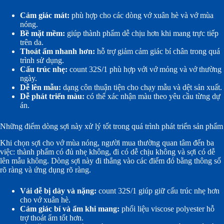
Cảm giác mát:
phù hợp cho các dòng vớ xuân hè và vớ mùa
nóng.
Bề mặt mềm:
giúp thành phẩm dễ chịu hơn khi mang trực tiếp
trên da.
Thoát ẩm nhanh hơn:
hỗ trợ giảm cảm giác bí chân trong quá
trình sử dụng.
Cấu trúc nhẹ:
count 32S/1 phù hợp với vớ mỏng và vớ thường
ngày.
Dễ lên mẫu:
dạng côn thuận tiện cho chạy mẫu và dệt sản xuất.
Dễ phát triển màu:
có thể xác nhận màu theo yêu cầu từng dự
án.
Những điểm dòng sợi này xử lý tốt trong quá trình phát triển sản phẩm
Khi chọn sợi cho vớ mùa nóng, người mua thường quan tâm đến ba
việc: thành phẩm có đủ nhẹ không, đi có dễ chịu không và sợi có dễ
lên mẫu không. Dòng sợi này đi thẳng vào các điểm đó bằng thông số
rõ ràng và ứng dụng rõ ràng.
Vải dễ bị dày và nặng:
count 32S/1 giúp giữ cấu trúc nhẹ hơn
cho vớ xuân hè.
Cảm giác bí và ẩm khi mang:
phối liệu viscose polyester hỗ
trợ thoát ẩm tốt hơn.