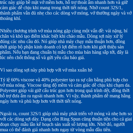
trúc này giúp bề mặt vớ mềm hơn, hỗ trợ thoát ẩm nhanh hơn và giữ
cảm giác dễ chịu khi mang trong thời tiết nóng. Nhờ count 32S/1,
thành phẩm vẫn đủ nhẹ cho các dòng vớ mỏng, vớ thường ngày và vớ
thoáng khí.
Nhiều chương trình vớ mùa nóng gặp cùng một vấn đề: vải nặng, bí
chân và khó tạo điểm khác biệt khi chào mẫu. Dòng sợi này xử lý
đúng các nhu cầu đó. Nó giúp nhà máy chạy mẫu thuận hơn, đồng
thời giúp bộ phận kinh doanh có lợi điểm rõ hơn khi giới thiệu sản
phẩm. Nếu bạn đang chuẩn bị mẫu cho mùa bán hàng sắp tới, đây là
lúc nên chốt thông số và gửi yêu cầu báo giá.
Vì sao dòng sợi này phù hợp với vớ mùa xuân hè
Tỷ lệ 60% viscose và 40% polyester tạo ra sự cân bằng phù hợp cho
vớ mùa nóng. Viscose tăng độ mềm và cảm giác dễ chịu khi chạm da.
Polyester giúp vải giữ cấu trúc gọn hơn trong quá trình dệt, đồng thời
hỗ trợ đưa ẩm ra ngoài nhanh hơn. Vì vậy, thành phẩm dễ mang hằng
ngày hơn và phù hợp hơn với thời tiết nóng.
Ngoài ra, count 32S/1 giúp nhà máy phát triển vớ mỏng và nhẹ hơn so
với các dòng sợi dày. Dạng côn Ring Spun cũng thuận tiện cho cả giai
đoạn chạy mẫu lẫn kế hoạch sản xuất số lượng lớn. Nhờ đó, người
mua có thể đánh giá nhanh hơn ngay từ vòng mẫu đầu tiên.