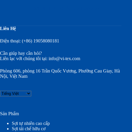
Sợi làm mát cao cấp COOLMOON
Liên Hệ
Điện thoại: (+86) 19058080181
Cần giúp hay cần hỏi?
Liên lạc với chúng tôi tại:
info@vi-tex.com
Phòng 606, phòng 16 Trần Quốc Vương, Phường Cau Giay, Hà
Nội, Việt Nam
Choose
a
language
Sản Phẩm
Sợi tự nhiên cao cấp
Sợi tái chế hữu cơ