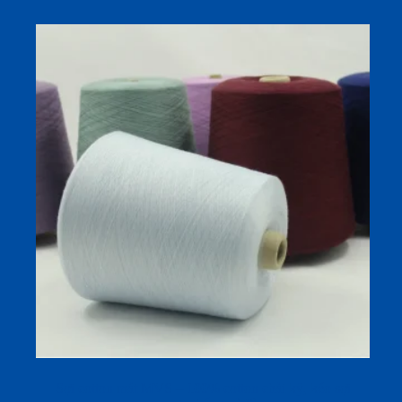
Sợi cotton mát MVS – 100% cotton chải kỹ, kéo sợi