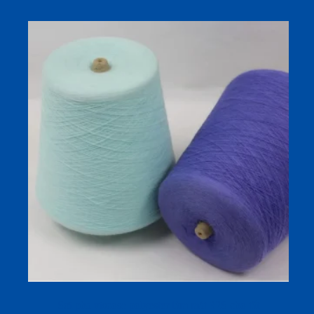
Sợi pha viscose polyester làm mát 32S cho tất