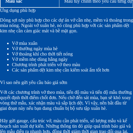
Màu sắc
Màu tùy chỉnh theo yêu cầu từng dự
Ứng dụng phù hợp
Dòng sợi này phù hợp cho các dự án vớ cần nhẹ, mềm và thoáng trong
mùa nóng. Ngoài vớ xuân hè, nó cũng phù hợp với các sản phẩm dệt
kim nhẹ cần cảm giác mát và bề mặt gọn.
Vớ mùa xuân
Vớ thường ngày mùa hè
Vớ thoáng khí cho thời tiết nóng
Vớ mềm nhẹ dùng hằng ngày
Chương trình phát triển vớ theo màu
Các sản phẩm dệt kim nhẹ cần kiểm soát ẩm tốt hơn
Vì sao nên gửi yêu cầu báo giá sớm
Với các chương trình vớ theo mùa, tiến độ màu và tiến độ mẫu thường
quyết định thời điểm chốt đơn. Nếu chờ đến sát mùa, bạn sẽ khó xoay
vòng thử mẫu, xác nhận màu và sắp lịch dệt. Vì vậy, nên bắt đầu từ
giai đoạn này nếu bạn đang chuẩn bị bộ sưu tập xuân hè.
Hãy gửi gauge, cấu trúc vớ, màu cần phát triển, số lượng mẫu và kế
hoạch sản xuất dự kiến. Những thông tin đó giúp quá trình báo giá và
lên mẫu diễn ra nhanh hơn, đồng thời giảm thời gian trao đổi qua lại.