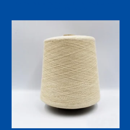
Sợi Dệt Tất Mát 30s (Pha Lụa Tơ Tằm Dâu Mulberry)
Cho Dòng Tất Cao Cấp