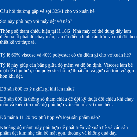
Câu hỏi thường gặp về sợi 32S/1 cho vớ xuân hè
Sợi này phù hợp với máy dệt vớ nào?
Thông số tham chiếu hiện tại là 18G. Nhà máy có thể dùng đây làm
điểm xuất phát để chạy mẫu, sau đó điều chỉnh cấu trúc và mật độ theo
thiết kế vớ thực tế.
Tỷ lệ 60% viscose và 40% polyester có ưu điểm gì cho vớ xuân hè?
Tỷ lệ này giúp cân bằng giữa độ mềm và độ ổn định. Viscose làm bề
mặt dễ chịu hơn, còn polyester hỗ trợ thoát ẩm và giữ cấu trúc vớ gọn
hơn khi dệt.
Độ săn 800 có ý nghĩa gì khi lên mẫu?
Độ săn 800 là thông số tham chiếu để đội kỹ thuật đối chiếu khi chạy
mẫu và kiểm tra mức độ phù hợp với cấu trúc vớ mục tiêu.
Độ mảnh 11-20 tex phù hợp với loại sản phẩm nào?
Khoảng độ mảnh này phù hợp để phát triển vớ xuân hè và các sản
phẩm dệt kim nhẹ cần bề mặt gọn, thoáng và không quá dày.