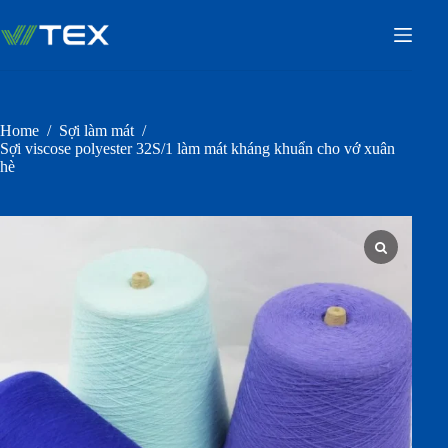
Skip
to
content
Home
/
Sợi làm mát
/
Sợi viscose polyester 32S/1 làm mát kháng khuẩn cho vớ xuân
hè