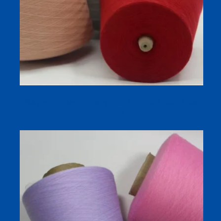
Sợi pha 10% len 90% acrylic 1/52 Nm | Sợi côn dệt kim
thu đông