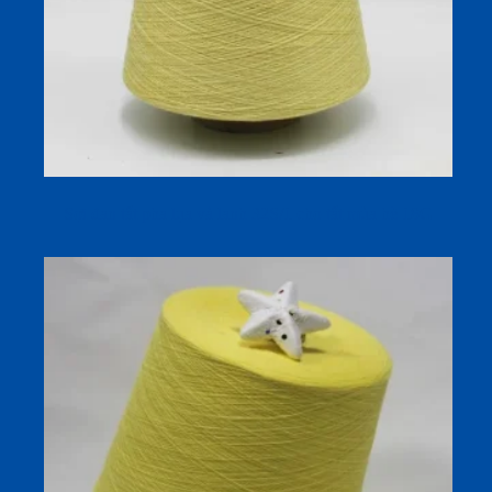
Sợi đan tất pha lụa và lanh 32S/1 cho tất mùa hè 18G