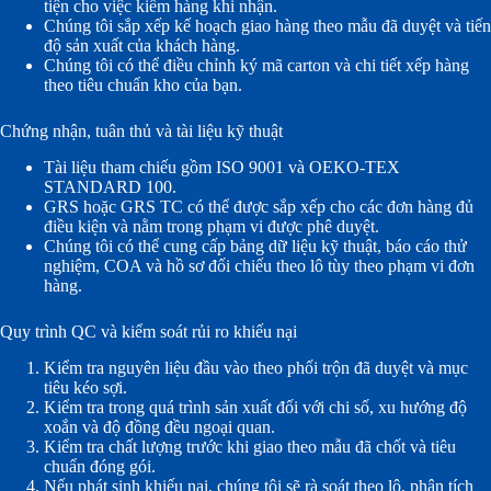
tiện cho việc kiểm hàng khi nhận.
Chúng tôi sắp xếp kế hoạch giao hàng theo mẫu đã duyệt và tiến
độ sản xuất của khách hàng.
Chúng tôi có thể điều chỉnh ký mã carton và chi tiết xếp hàng
theo tiêu chuẩn kho của bạn.
Chứng nhận, tuân thủ và tài liệu kỹ thuật
Tài liệu tham chiếu gồm ISO 9001 và OEKO-TEX
STANDARD 100.
GRS hoặc GRS TC có thể được sắp xếp cho các đơn hàng đủ
điều kiện và nằm trong phạm vi được phê duyệt.
Chúng tôi có thể cung cấp bảng dữ liệu kỹ thuật, báo cáo thử
nghiệm, COA và hồ sơ đối chiếu theo lô tùy theo phạm vi đơn
hàng.
Quy trình QC và kiểm soát rủi ro khiếu nại
Kiểm tra nguyên liệu đầu vào theo phối trộn đã duyệt và mục
tiêu kéo sợi.
Kiểm tra trong quá trình sản xuất đối với chi số, xu hướng độ
xoắn và độ đồng đều ngoại quan.
Kiểm tra chất lượng trước khi giao theo mẫu đã chốt và tiêu
chuẩn đóng gói.
Nếu phát sinh khiếu nại, chúng tôi sẽ rà soát theo lô, phân tích