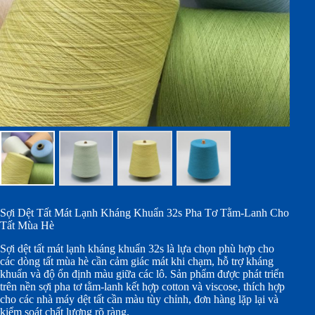
Sợi Dệt Tất Mát Lạnh Kháng Khuẩn 32s Pha Tơ Tằm-Lanh Cho
Tất Mùa Hè
Sợi dệt tất mát lạnh kháng khuẩn 32s là lựa chọn phù hợp cho
các dòng tất mùa hè cần cảm giác mát khi chạm, hỗ trợ kháng
khuẩn và độ ổn định màu giữa các lô. Sản phẩm được phát triển
trên nền sợi pha tơ tằm-lanh kết hợp cotton và viscose, thích hợp
cho các nhà máy dệt tất cần màu tùy chỉnh, đơn hàng lặp lại và
kiểm soát chất lượng rõ ràng.