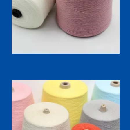
Sợi pha len nylon acrylic cho tất mùa đông và hàng dệt
kim