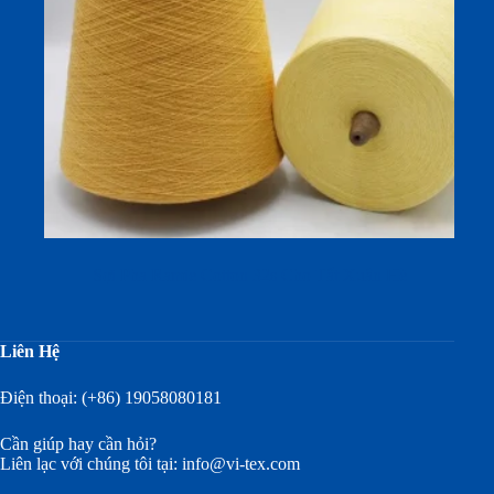
Sợi Pha Ramie Cotton 32s Cho Tất Xuân Hè
Liên Hệ
Điện thoại: (+86) 19058080181
Cần giúp hay cần hỏi?
Liên lạc với chúng tôi tại:
info@vi-tex.com