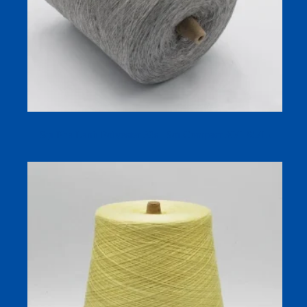
Sợi Pha Lanh Polyester 30s | Sợi Compact 30/1 85/15