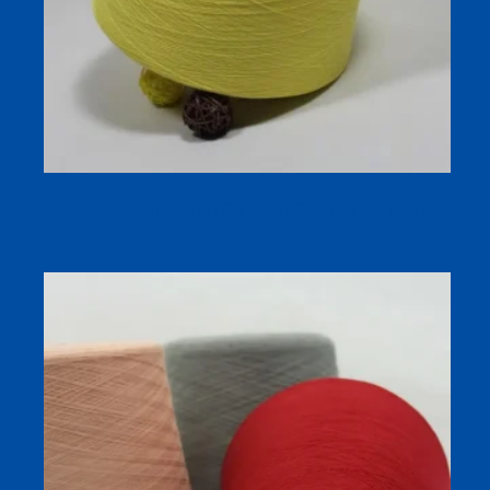
Sợi bamboo cotton 32s | Sợi cone 80/20 cho nhà máy dệt
tất