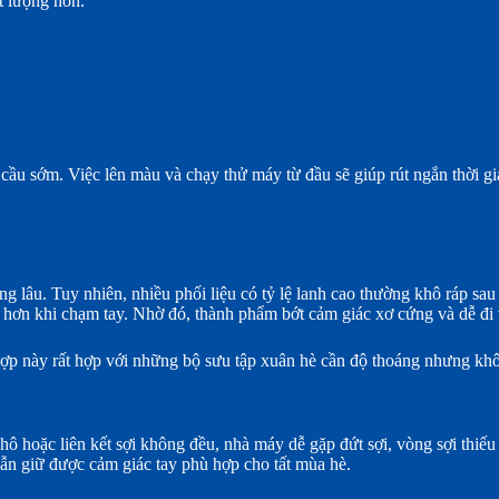
t lượng hơn.
ầu sớm. Việc lên màu và chạy thử máy từ đầu sẽ giúp rút ngắn thời gia
ng lâu. Tuy nhiên, nhiều phối liệu có tỷ lệ lanh cao thường khô ráp sau
ềm hơn khi chạm tay. Nhờ đó, thành phẩm bớt cảm giác xơ cứng và dễ đ
 hợp này rất hợp với những bộ sưu tập xuân hè cần độ thoáng nhưng 
ô hoặc liên kết sợi không đều, nhà máy dễ gặp đứt sợi, vòng sợi thiếu 
vẫn giữ được cảm giác tay phù hợp cho tất mùa hè.