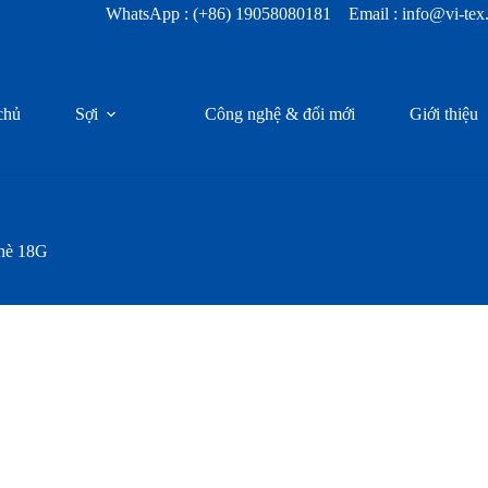
WhatsApp :
(+86) 19058080181
Email : info@vi-te
chủ
Sợi
Công nghệ & đổi mới
Giới thiệu
 hè 18G