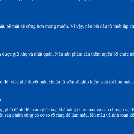
chặt, bề mặt dễ cứng hơn mong muốn. Vì vậy, nên bắt đầu từ thiết lập ch
nên được giữ nhẹ và nhất quán. Nếu sản phẩm cần thêm tuyên bố chức n
. Do đó, việc phê duyệt mẫu chuẩn từ sớm sẽ giúp kiểm soát tốt hơn mà
n
g phải đánh đổi: cảm giác tay, khả năng chạy máy và câu chuyện vật l
iển sản phẩm cũng có cơ sở rõ ràng để làm mẫu, lên màu và tính toán k