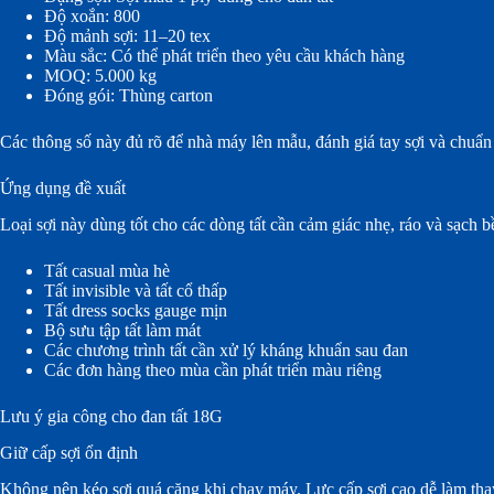
Độ xoắn: 800
Độ mảnh sợi: 11–20 tex
Màu sắc: Có thể phát triển theo yêu cầu khách hàng
MOQ: 5.000 kg
Đóng gói: Thùng carton
Các thông số này đủ rõ để nhà máy lên mẫu, đánh giá tay sợi và chuẩn 
Ứng dụng đề xuất
Loại sợi này dùng tốt cho các dòng tất cần cảm giác nhẹ, ráo và sạch 
Tất casual mùa hè
Tất invisible và tất cổ thấp
Tất dress socks gauge mịn
Bộ sưu tập tất làm mát
Các chương trình tất cần xử lý kháng khuẩn sau đan
Các đơn hàng theo mùa cần phát triển màu riêng
Lưu ý gia công cho đan tất 18G
Giữ cấp sợi ổn định
Không nên kéo sợi quá căng khi chạy máy. Lực cấp sợi cao dễ làm thay