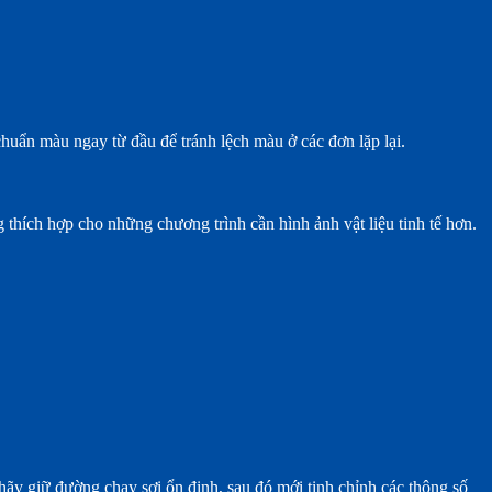
chuẩn màu ngay từ đầu để tránh lệch màu ở các đơn lặp lại.
 thích hợp cho những chương trình cần hình ảnh vật liệu tinh tế hơn.
hãy giữ đường chạy sợi ổn định, sau đó mới tinh chỉnh các thông số