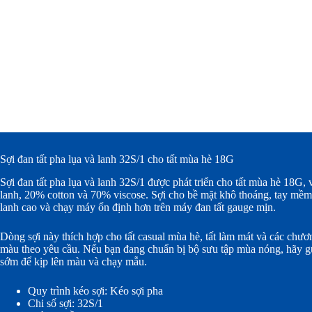
Sợi đan tất pha lụa và lanh 32S/1 cho tất mùa hè 18G
Sợi đan tất pha lụa và lanh 32S/1 được phát triển cho tất mùa hè 18G,
lanh, 20% cotton và 70% viscose. Sợi cho bề mặt khô thoáng, tay mềm 
lanh cao và chạy máy ổn định hơn trên máy đan tất gauge mịn.
Dòng sợi này thích hợp cho tất casual mùa hè, tất làm mát và các chươn
màu theo yêu cầu. Nếu bạn đang chuẩn bị bộ sưu tập mùa nóng, hãy g
sớm để kịp lên màu và chạy mẫu.
Quy trình kéo sợi: Kéo sợi pha
Chi số sợi: 32S/1