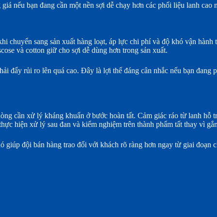
g giá nếu bạn đang cần một nền sợi dễ chạy hơn các phối liệu lanh cao
i chuyển sang sản xuất hàng loạt, áp lực chi phí và độ khó vận hành t
scose và cotton giữ cho sợi dễ dùng hơn trong sản xuất.
ải đẩy rủi ro lên quá cao. Đây là lợi thế đáng cân nhắc nếu bạn đang 
 dòng cần xử lý kháng khuẩn ở bước hoàn tất. Cảm giác ráo từ lanh hỗ 
ực hiện xử lý sau đan và kiểm nghiệm trên thành phẩm tất thay vì gắn 
ó giúp đội bán hàng trao đổi với khách rõ ràng hơn ngay từ giai đoạn 