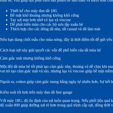
mùa hè, vừa giúp đội phát triển sản phẩm dễ làm mẫu và kiểm soát chấ
Thiết kế cho máy đan tất 18G
Bề mặt khô thoáng nhưng không khô cứng
Tay sợi mịn hơn nhờ có lụa và viscose
Dễ phát triển màu cho các bộ sưu tập xuân hè
Thích hợp cho các dòng tất nhẹ, tất casual và tất làm mát
Nếu bạn đang chốt mẫu cho mùa nóng, đây là thời điểm tốt để gửi yêu c
Cách loại sợi này giải quyết các vấn đề phổ biến của tất mùa hè
Cảm giác mát nhưng không khô cứng
Một đôi tất mùa hè tốt phải tạo cảm giác nhẹ, thoáng và dễ chịu khi ma
vai trò tạo cảm giác mát và ráo, nhưng lụa và viscose giúp bề mặt m
Ngoài ra, cotton giúp cảm giác mang hằng ngày tự nhiên hơn. Sự kết
Kiểm soát tốt hơn trên máy đan tất fine gauge
Với máy 18G, độ ổn định của sợi luôn quan trọng. Nếu phối liệu quá kh
độ xoắn 800 giúp đường sợi rõ hơn trong quá trình cấp sợi, đồng thời 