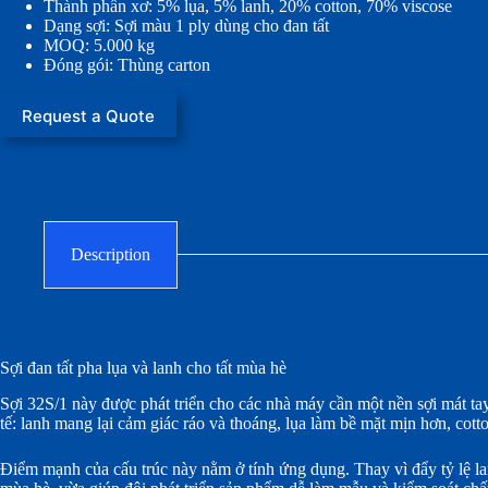
Thành phần xơ: 5% lụa, 5% lanh, 20% cotton, 70% viscose
Dạng sợi: Sợi màu 1 ply dùng cho đan tất
MOQ: 5.000 kg
Đóng gói: Thùng carton
Request a Quote
Description
Sợi đan tất pha lụa và lanh cho tất mùa hè
Sợi 32S/1 này được phát triển cho các nhà máy cần một nền sợi mát ta
tế: lanh mang lại cảm giác ráo và thoáng, lụa làm bề mặt mịn hơn, cot
Điểm mạnh của cấu trúc này nằm ở tính ứng dụng. Thay vì đẩy tỷ lệ lan