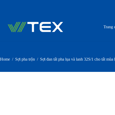
Skip
to
content
Trang 
Home
/
Sợi pha trộn
/
Sợi đan tất pha lụa và lanh 32S/1 cho tất mùa