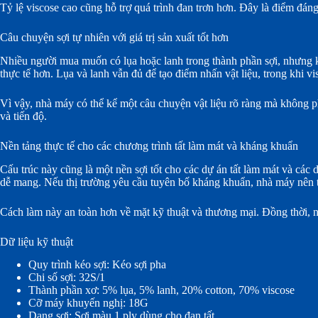
Tỷ lệ viscose cao cũng hỗ trợ quá trình đan trơn hơn. Đây là điểm đán
Câu chuyện sợi tự nhiên với giá trị sản xuất tốt hơn
Nhiều người mua muốn có lụa hoặc lanh trong thành phần sợi, nhưng kh
thực tế hơn. Lụa và lanh vẫn đủ để tạo điểm nhấn vật liệu, trong khi vi
Vì vậy, nhà máy có thể kể một câu chuyện vật liệu rõ ràng mà không ph
và tiến độ.
Nền tảng thực tế cho các chương trình tất làm mát và kháng khuẩn
Cấu trúc này cũng là một nền sợi tốt cho các dự án tất làm mát và các
dễ mang. Nếu thị trường yêu cầu tuyên bố kháng khuẩn, nhà máy nên th
Cách làm này an toàn hơn về mặt kỹ thuật và thương mại. Đồng thời, n
Dữ liệu kỹ thuật
Quy trình kéo sợi: Kéo sợi pha
Chi số sợi: 32S/1
Thành phần xơ: 5% lụa, 5% lanh, 20% cotton, 70% viscose
Cỡ máy khuyến nghị: 18G
Dạng sợi: Sợi màu 1 ply dùng cho đan tất