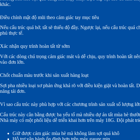
khác.
Điều chỉnh mật độ mũi theo cảm giác tay mục tiêu
Nếu cấu trúc quá hở, tất sẽ thiếu độ đầy. Ngược lại, nếu cấu trúc quá 
phủ thực tế.
Xác nhận quy trình hoàn tất từ sớm
Với các dòng chú trọng cảm giác mát và dễ chịu, quy trình hoàn tất 
vào đơn lớn.
Chốt chuẩn màu trước khi sản xuất hàng loạt
Sợi pha nhiều loại xơ phản ứng khá rõ với điều kiện giặt và hoàn tất
năng tái đơn.
Vì sao cấu trúc này phù hợp với các chương trình sản xuất số lượng lớ
Cấu trúc này cân bằng được ba yếu tố mà nhiều dự án tất mùa hè thườn
Nhà máy có một phối liệu dễ triển khai hơn trên máy 18G. Đội phát tr
Giữ được cảm giác mùa hè mà không làm sợi quá khô
Hỗ trợ vận hành ổn định hơn trên máy gauge mịn