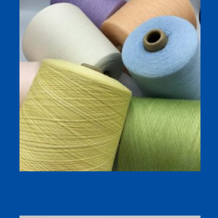
Sợi Dệt Tất Mát Lạnh Kháng Khuẩn 32s Pha Tơ Tằm-
Lanh Cho Tất Mùa Hè