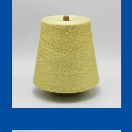
Sợi đan tất pha lụa và lanh 32S/1 cho tất mùa hè 18G