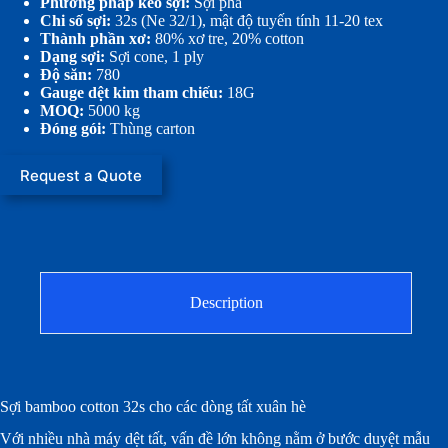
Phương pháp kéo sợi:
Sợi pha
Chi số sợi:
32s (Ne 32/1), mật độ tuyến tính 11-20 tex
Thành phần xơ:
80% xơ tre, 20% cotton
Dạng sợi:
Sợi cone, 1 ply
Độ săn:
780
Gauge dệt kim tham chiếu:
18G
MOQ:
5000 kg
Đóng gói:
Thùng carton
Request a Quote
Description
Sợi bamboo cotton 32s cho các dòng tất xuân hè
Với nhiều nhà máy dệt tất, vấn đề lớn không nằm ở bước duyệt mẫu