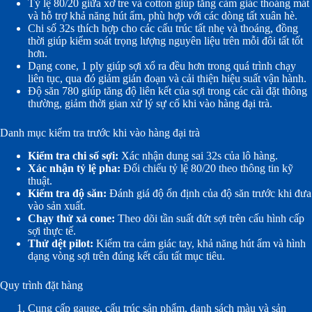
Tỷ lệ 80/20 giữa xơ tre và cotton giúp tăng cảm giác thoáng mát
và hỗ trợ khả năng hút ẩm, phù hợp với các dòng tất xuân hè.
Chi số 32s thích hợp cho các cấu trúc tất nhẹ và thoáng, đồng
thời giúp kiểm soát trọng lượng nguyên liệu trên mỗi đôi tất tốt
hơn.
Dạng cone, 1 ply giúp sợi xổ ra đều hơn trong quá trình chạy
liên tục, qua đó giảm gián đoạn và cải thiện hiệu suất vận hành.
Độ săn 780 giúp tăng độ liên kết của sợi trong các cài đặt thông
thường, giảm thời gian xử lý sự cố khi vào hàng đại trà.
Danh mục kiểm tra trước khi vào hàng đại trà
Kiểm tra chi số sợi:
Xác nhận dung sai 32s của lô hàng.
Xác nhận tỷ lệ pha:
Đối chiếu tỷ lệ 80/20 theo thông tin kỹ
thuật.
Kiểm tra độ săn:
Đánh giá độ ổn định của độ săn trước khi đưa
vào sản xuất.
Chạy thử xả cone:
Theo dõi tần suất đứt sợi trên cấu hình cấp
sợi thực tế.
Thử dệt pilot:
Kiểm tra cảm giác tay, khả năng hút ẩm và hình
dạng vòng sợi trên đúng kết cấu tất mục tiêu.
Quy trình đặt hàng
Cung cấp gauge, cấu trúc sản phẩm, danh sách màu và sản