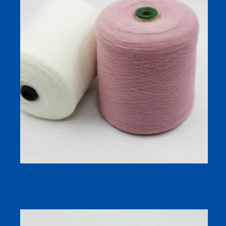
Sợi pha len nylon acrylic cho tất mùa đông và hàng dệt
kim