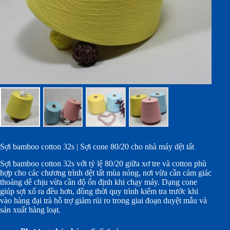
Sợi bamboo cotton 32s | Sợi cone 80/20 cho nhà máy dệt tất
Sợi bamboo cotton 32s với tỷ lệ 80/20 giữa xơ tre và cotton phù
hợp cho các chương trình dệt tất mùa nóng, nơi vừa cần cảm giác
thoáng dễ chịu vừa cần độ ổn định khi chạy máy. Dạng cone
giúp sợi xổ ra đều hơn, đồng thời quy trình kiểm tra trước khi
vào hàng đại trà hỗ trợ giảm rủi ro trong giai đoạn duyệt mẫu và
sản xuất hàng loạt.