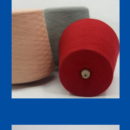
Sợi pha 10% len 90% acrylic 1/52 Nm | Sợi côn dệt kim
thu đông