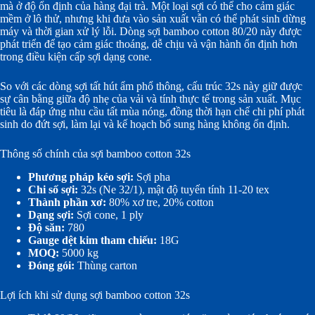
mà ở độ ổn định của hàng đại trà. Một loại sợi có thể cho cảm giác
mềm ở lô thử, nhưng khi đưa vào sản xuất vẫn có thể phát sinh dừng
máy và thời gian xử lý lỗi. Dòng sợi bamboo cotton 80/20 này được
phát triển để tạo cảm giác thoáng, dễ chịu và vận hành ổn định hơn
trong điều kiện cấp sợi dạng cone.
So với các dòng sợi tất hút ẩm phổ thông, cấu trúc 32s này giữ được
sự cân bằng giữa độ nhẹ của vải và tính thực tế trong sản xuất. Mục
tiêu là đáp ứng nhu cầu tất mùa nóng, đồng thời hạn chế chi phí phát
sinh do đứt sợi, làm lại và kế hoạch bổ sung hàng không ổn định.
Thông số chính của sợi bamboo cotton 32s
Phương pháp kéo sợi:
Sợi pha
Chi số sợi:
32s (Ne 32/1), mật độ tuyến tính 11-20 tex
Thành phần xơ:
80% xơ tre, 20% cotton
Dạng sợi:
Sợi cone, 1 ply
Độ săn:
780
Gauge dệt kim tham chiếu:
18G
MOQ:
5000 kg
Đóng gói:
Thùng carton
Lợi ích khi sử dụng sợi bamboo cotton 32s