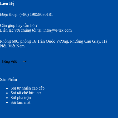
Liên Hệ
Điện thoại: (+86) 19058080181
Cần giúp hay cần hỏi?
Liên lạc với chúng tôi tại:
info@vi-tex.com
Phòng 606, phòng 16 Trần Quốc Vương, Phường Cau Giay, Hà
Nội, Việt Nam
Choose
a
language
Sản Phẩm
Sợi tự nhiên cao cấp
Sợi tái chế hữu cơ
Sợi pha trộn
Sợi làm mát