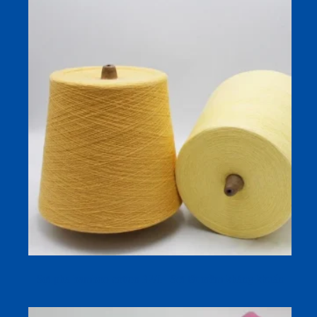
Sợi pha bamboo cotton 32/1 | Sợi tất mềm kháng khuẩn